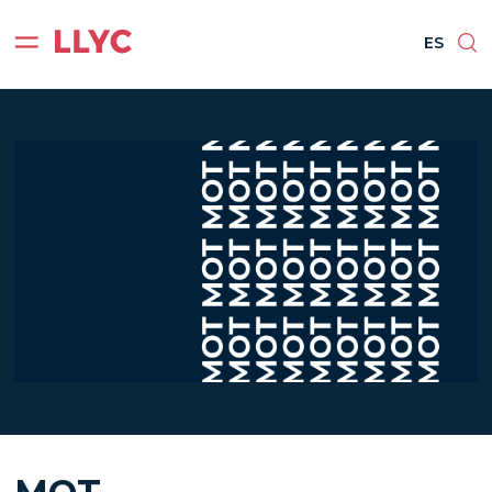
ES
ES