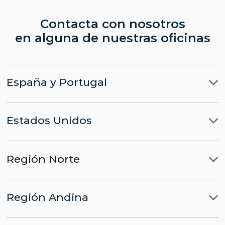
Contacta con nosotros
en alguna de nuestras oficinas
España y Portugal
Madrid
Estados Unidos
Barcelona
Miami
Lisboa
Región Norte
Nueva York
Bruselas
Ciudad de México
Washington
Región Andina
Panamá
Lima
Santo Domingo