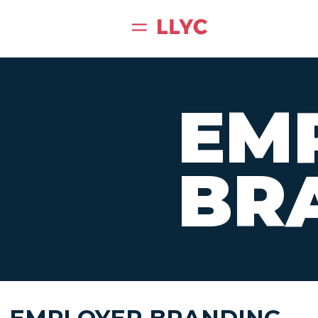
EM
BR